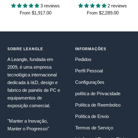
3 reviews
2 reviews
Sale
Sale
From
$1,917.00
From
$2,289.00
price
price
SOBRE LEANGLE
INFORMAÇÕES
A Leangle, fundada em
Pedidos
2009, é uma empresa
Perfil Pessoal
tecnológica internacional
Configurações
dedicada à I&D, design e
fabrico de painéis de PC e
política de Privacidade
equipamentos de
Política de Reembolso
exposição comercial.
Política de Envio
"Manter a Inovação,
Termos de Serviço
Manter o Progresso"