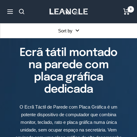
Skip
LGPC
0
to
Navigation
content
Sort by
Ecrã tátil montado
na parede com
placa gráfica
dedicada
O Ecrã Táctil de Parede com Placa Gráfica é um
potente dispositivo de computador que combina
monitor, teclado, rato e placa gráfica numa única
unidade, sem ocupar espaço na secretária. Vem