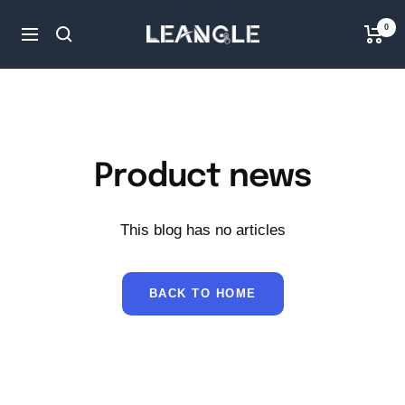
Skip
LGPC
0
to
Navigation
content
Product news
This blog has no articles
BACK TO HOME