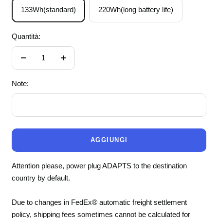
133Wh(standard)
220Wh(long battery life)
Quantità:
Diminuire
Aumenta
la
la
Note:
quantità
quantità
AGGIUNGI
Attention please, power plug ADAPTS to the destination
country by default.
Due to changes in FedEx® automatic freight settlement
policy, shipping fees sometimes cannot be calculated for