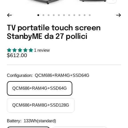
Ingrandis
Vai
Vai
Vai
Vai
Vai
Vai
Vai
Vai
Vai
Vai
Vai
alla
alla
alla
alla
alla
alla
alla
alla
alla
alla
alla
TV portatile touch screen
slide
slide
slide
slide
slide
slide
slide
slide
slide
slide
slide
StanbyME da 27 pollici
1
2
3
4
5
6
7
8
9
10
11
1 review
Prezzo
$612.00
di
vendita
Configuration:
QCM686+RAM4G+SSD64G
QCM686+RAM4G+SSD64G
QCM686+RAM8G+SSD128G
Battery:
133Wh(standard)