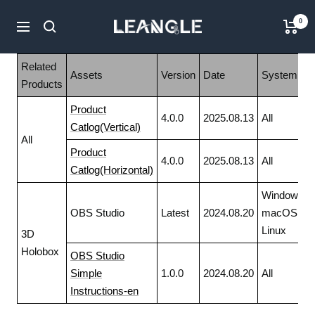
Salta
LGPC
0
al
Navigazione
contenuto
Related
Assets
Version
Date
System
Products
Product
4.0.0
2025.08.13
All
Catlog(Vertical)
All
Product
4.0.0
2025.08.13
All
Catlog(Horizontal)
Windows,
OBS Studio
Latest
2024.08.20
macOS,
Linux
3D
Holobox
OBS Studio
Simple
1.0.0
2024.08.20
All
Instructions-en