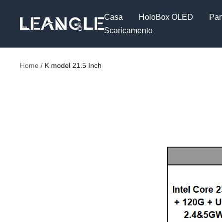
Salta
Casa
HoloBox OLED
Pan
LGPC
al
Scaricamento
contenuto
Home
K model 21.5 Inch