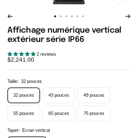
Zoom
Aller
Aller
Aller
Aller
Aller
Aller
au
au
au
au
au
au
Affichage numérique vertical
slide
slide
slide
slide
slide
slide
extérieur série IP66
1
2
3
4
5
6
2 reviews
Prix
$2,241.00
de
vente
Taille:
32 pouces
32 pouces
43 pouces
49 pouces
55 pouces
65 pouces
75 pouces
Taper:
Écran vertical