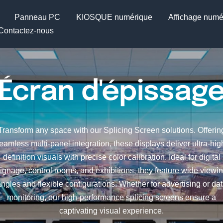
Panneau PC
KIOSQUE numérique
Affichage numé
Contactez-nous
Écran d'épissag
Transform any space with our Splicing Screen solutions. Offerin
eamless multi-panel integration, these displays deliver ultra-hig
definition visuals with precise color calibration. Ideal for digital
ignage, control rooms, and exhibitions, they feature wide viewi
ngles and flexible configurations. Whether for advertising or da
monitoring, our high-performance splicing screens ensure a
captivating visual experience.