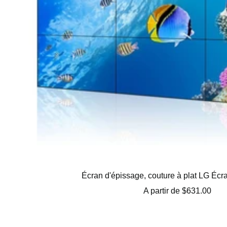
Écran d'épissage, couture à plat LG Écr
Prix
A partir de
$631.00
de
vente