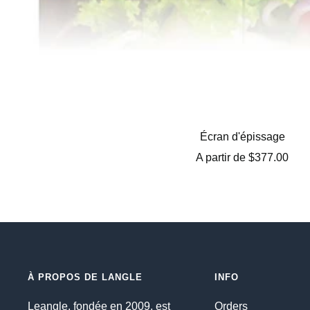
Écran d'épissage
Prix
A partir de
$377.00
de
vente
À PROPOS DE LANGLE
INFO
Leangle, fondée en 2009, est
Orders