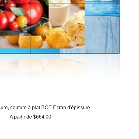
sure, couture à plat BOE Écran d'épissure
Prix
A partir de
$664.00
de
vente