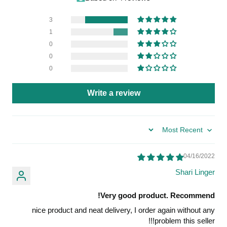
3
1
0
0
0
Write a review
Sort by
04/16/2022
Shari Linger
Very good product. Recommend!
nice product and neat delivery, I order again without any
problem this seller!!!