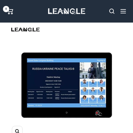
خطي
LGPC
0
لى
ملاحة
حتوي