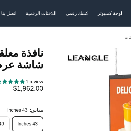
لوحة كمبيوتر
كشك رقمي
اللافتات الرقمية
اتصل بنا
تات
نافذة معلق
شاشة عرض 
1 review
السعر
$1,962.00
المخفَّض
مقاس:
43 Inches
 Inches
43 Inches