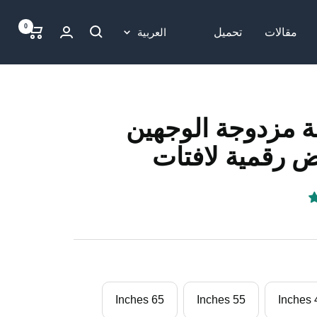
0
لغة
مقالات
تحميل
العربية
ة مزدوجة الوجهين
رقمية لافتات
65 Inches
55 Inches
49