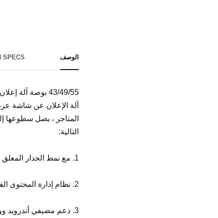
الوصف
H SPECS
43/49/55 بوصة آلة إعلان شاشة نافذة معلقة مزدوجة الجانب ، دقة 2K HD ، Android أو Windows
آلة الإعلان عن شاشة عرض
التالية:
1. مع نمط الجدار المعلق ، الشنق على الوجهين ، الشنق من جانب واحد ، التركيب العمودي على الوجهين.
2. نظام إدارة المحتوى القياسي CMS ، ودعم إصدار المعلومات عن بعد ، والإدارة عن بعد ؛
3. دعم مضيفي أندرويد وويندوز.