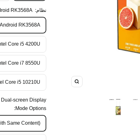
نظام:
roid RK3568A
Android RK3568A
tel Core i5 4200U
tel Core i7 8550U
el Core i5 10210U
تكبير
Dual-screen Display
Mode Options:
with Same Content)