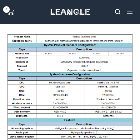
خطي
LGPC
0
لى
ملاحة
حتوي