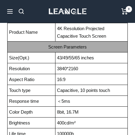
Direkt
LGPC
0
zum
Navigation
Inhalt
4K Resolution Projected
Product Name
Capacitive Touch Screen
Screen Parameters
Size(Opt.)
43/49/55/65 inches
Resolution
3840*2160
Aspect Ratio
16:9
Touch type
Capacitive, 10 points touch
Response time
＜5ms
Color Depth
8bit, 16.7M
Brightness
400cd/m²
Life time
100000h