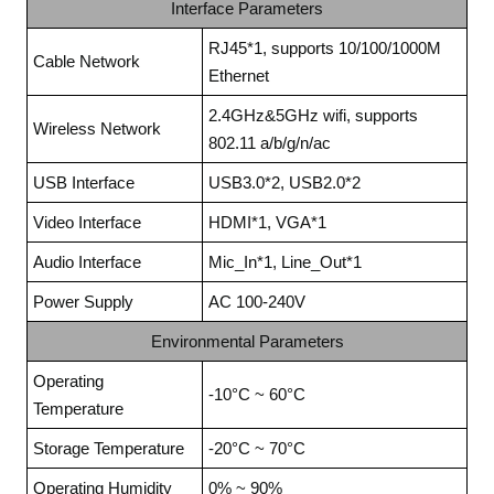
Interface Parameters
RJ45*1, supports 10/100/1000M
Cable Network
Ethernet
2.4GHz&5GHz wifi, supports
Wireless Network
802.11 a/b/g/n/ac
USB Interface
USB3.0*2, USB2.0*2
Video Interface
HDMI*1, VGA*1
Audio Interface
Mic_In*1, Line_Out*1
Power Supply
AC 100-240V
Environmental Parameters
Operating
-10°C ~ 60°C
Temperature
Storage Temperature
-20°C ~ 70°C
Operating Humidity
0% ~ 90%