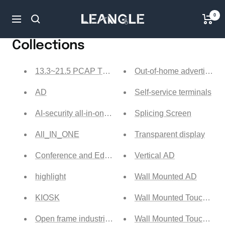
Direkt
LGPC
0
zum
Navigation
Inhalt
Collections
13.3~21.5 PCAP Touch screen
Out-of-home advertising
AD
Self-service terminals
AI-security all-in-one machine
Splicing Screen
All_IN_ONE
Transparent display
Conference and Education Digital Whiteboard
Vertical AD
highlight
Wall Mounted AD
KIOSK
Wall Mounted Touch Scre
Open frame industrial panel PC
Wall Mounted Touch scre